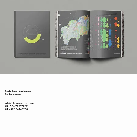
Costa Rica - Guatemala
Centroamérica
info@oficiocolectivo.com
CR +506 72987227
GT +502 54145700